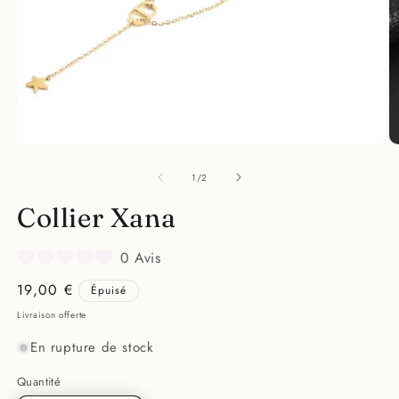
Ouvrir
Ou
le
le
de
média
m
1
/
2
1
2
dans
d
Collier Xana
une
u
fenêtre
fe
modale
m
0 Avis
Prix
19,00 €
Épuisé
habituel
Livraison offerte
En rupture de stock
Quantité