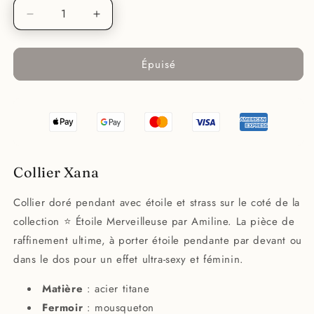
Réduire
Augmenter
la
la
quantité
quantité
Épuisé
de
de
Collier
Collier
Xana
Xana
Collier Xana
Collier doré pendant avec étoile et strass sur le coté de la
collection ⭐ Étoile Merveilleuse par Amiline. La pièce de
raffinement ultime, à porter étoile pendante par devant ou
dans le dos pour un effet ultra-sexy et féminin.
Matière
: acier titane
Fermoir
: mousqueton