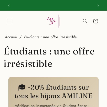
et
passer
one
1 commande = 1 arbre planté
au
AmilineBijoux, Boutique en ligne de bijoux en acier inoxydable
contenu
Panier
Accueil
Étudiants : une offre irrésistible
Étudiants : une offre
irrésistible
🎓 -20% Étudiants sur
tous les bijoux AMILINE
Vérification instantanée via Student Beans —