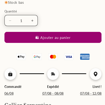
Stock bas
Quantité
Réduire
Augmenter
la
la
quantité
quantité
de
de
🛍️ Ajouter au panier
Collier
Collier
Serpentine
Serpentine
Commandé
Expédié
Livré !
06/08
07/08 - 08/08
07/08 - 12/08