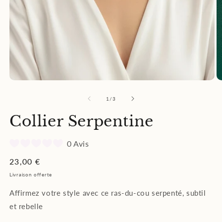
Ouvrir
Ou
le
le
média
m
de
1
/
3
1
2
dans
d
Collier Serpentine
une
u
fenêtre
fe
modale
m
0 Avis
Prix
23,00 €
habituel
Livraison offerte
Affirmez votre style avec ce ras-du-cou serpenté, subtil
et rebelle