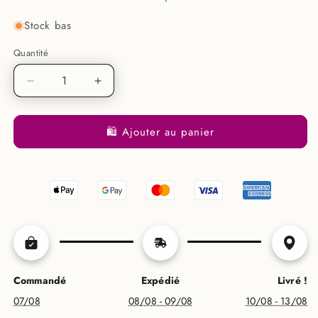
Stock bas
Quantité
Réduire
Augmenter
la
la
quantité
quantité
🛍️ Ajouter au panier
de
de
Speaknow
Speaknow
-
-
Collier
Collier
acier
acier
inoxydable
inoxydable
dore
dore
❤️
❤️
Commandé
Expédié
Livré !
07/08
08/08 - 09/08
10/08 - 13/08