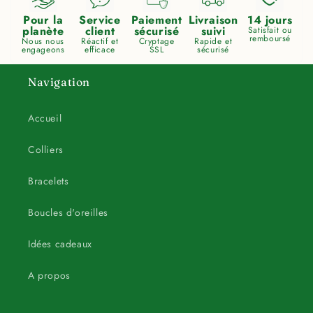
Pour la
Service
Paiement
Livraison
14 jours
planète
client
sécurisé
suivi
Satisfait ou
remboursé
Nous nous
Réactif et
Cryptage
Rapide et
engageons
efficace
SSL
sécurisé
Navigation
Accueil
Colliers
Bracelets
Boucles d'oreilles
Idées cadeaux
A propos