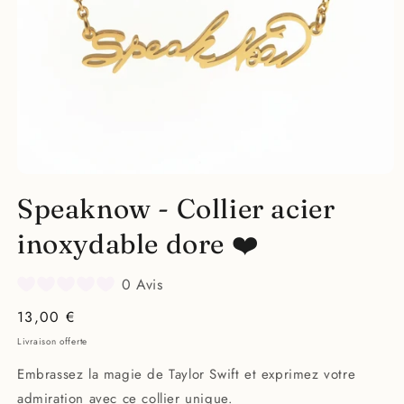
Ouvrir
le
Speaknow - Collier acier
média
1
dans
inoxydable dore ❤️
une
fenêtre
modale
0 Avis
Prix
13,00 €
habituel
Livraison offerte
Embrassez la magie de Taylor Swift et exprimez votre
admiration avec ce collier unique.